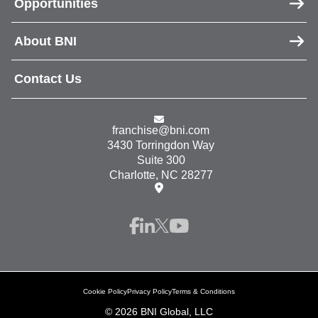
Opportunities
About BNI
Contact Us
franchise@bni.com
3430 Torringdon Way
Suite 300
Charlotte, NC 28277
Cookie Policy
Privacy Policy
Terms & Conditions
© 2026 BNI Global, LLC