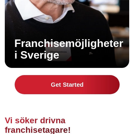
Franchisemöjligheter
i Sverige
Get Started
Vi söker drivna
franchisetagare!