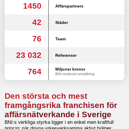
1450
Affärspartners
42
Städer
76
Team
23 032
Referenser
Miljoner kronor
764
BNI-relaterad omsättning
Den största och mest
framgångsrika franchisen för
affärsnätverkande i Sverige
BNI:s verkliga styrka ligger i en enkel men kraftfull
princip: när drivna yrkesverksamma aktivt hjälper